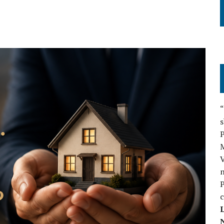
“
s
P
V
n
P
c
L