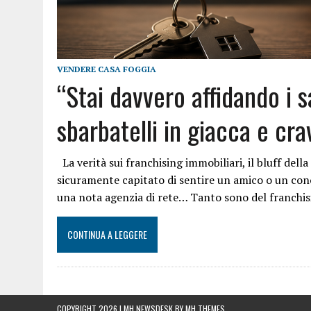
VENDERE CASA FOGGIA
“Stai davvero affidando i sa
sbarbatelli in giacca e cr
La verità sui franchising immobiliari, il bluff della
sicuramente capitato di sentire un amico o un conos
una nota agenzia di rete… Tanto sono del franchis
CONTINUA A LEGGERE
COPYRIGHT 2026 | MH NEWSDESK BY
MH THEMES