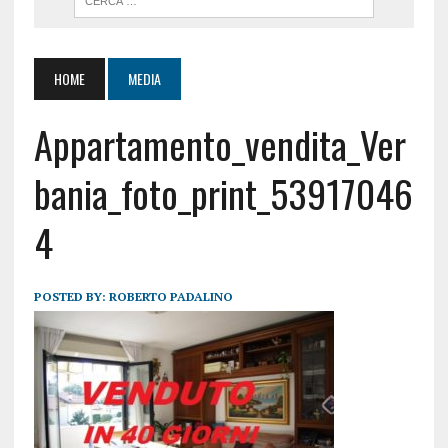
HOME
MEDIA
Appartamento_vendita_Ver
bania_foto_print_53917046
4
POSTED BY:
ROBERTO PADALINO