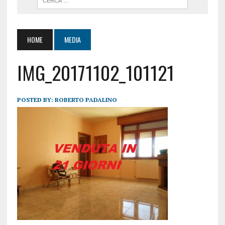
HOME
MEDIA
IMG_20171102_101121
POSTED BY:
ROBERTO PADALINO