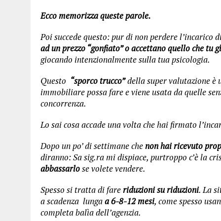
Ecco memorizza queste parole.
Poi succede questo: pur di non perdere l’incarico d
ad un prezzo “gonfiato” o accettano quello che tu gl
giocando intenzionalmente sulla tua psicologia.
Questo
“sporco trucco”
della super valutazione è u
immobiliare possa fare e viene usata da quelle sen
concorrenza.
Lo sai cosa accade una volta che hai firmato l’inca
Dopo un po’ di settimane che
non hai ricevuto prop
diranno: Sa sig.ra mi dispiace, purtroppo c’è la cr
abbassarlo
se volete vendere.
Spesso si tratta di fare
riduzioni su riduzioni
. La s
a scadenza lunga
a 6-8-12 mesi
, come spesso usano
completa balìa dell’agenzia.