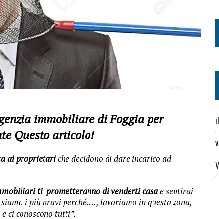
agenzia immobiliare di Foggia per
i
te Questo articolo!
v
ta ai proprietari
che decidono di dare incarico ad
V
mmobiliari ti prometteranno di venderti casa
e sentirai
, siamo i più bravi perché…., lavoriamo in questa zona,
e ci conoscono tutti”.