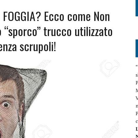
A FOGGIA? Ecco come Non
 “sporco” trucco utilizzato
enza scrupoli!
“
s
P
V
n
P
c
L