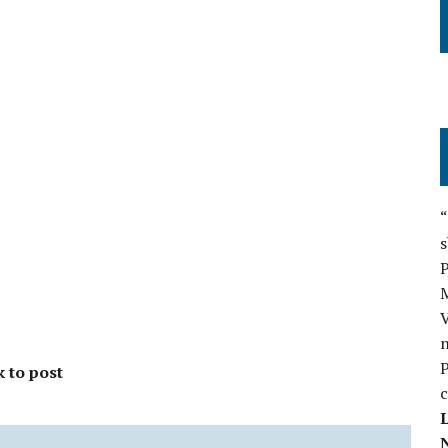
“
s
P
V
n
P
k to post
c
L