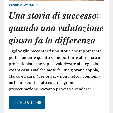
VENDICASAVELOCE
𝑼𝒏𝒂 𝒔𝒕𝒐𝒓𝒊𝒂 𝒅𝒊 𝒔𝒖𝒄𝒄𝒆𝒔𝒔𝒐:
𝒒𝒖𝒂𝒏𝒅𝒐 𝒖𝒏𝒂 𝒗𝒂𝒍𝒖𝒕𝒂𝒛𝒊𝒐𝒏𝒆
𝒈𝒊𝒖𝒔𝒕𝒂 𝒇𝒂 𝒍𝒂 𝒅𝒊𝒇𝒇𝒆𝒓𝒆𝒏𝒛𝒂
Oggi voglio raccontarti una storia che rappresenta
perfettamente quanto sia importante affidarsi a un
professionista che sappia valorizzare al meglio la
vostra casa. Qualche mese fa, una giovane coppia,
Marco e Laura, (per privacy non metto i cognomi)
mi hanno contattato con una grande
preoccupazione. Avevano provato a vendere il…
CONTINUA A LEGGERE