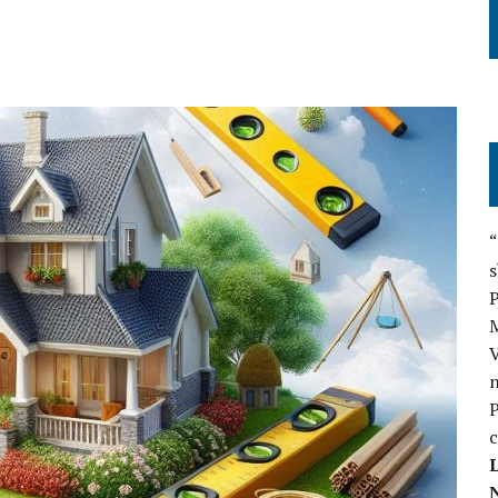
“
s
P
V
n
P
c
L